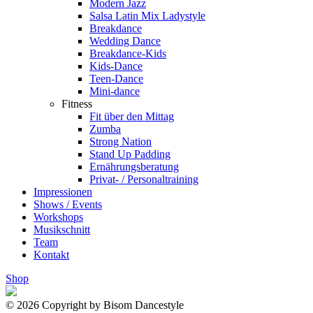
Modern Jazz
Salsa Latin Mix Ladystyle
Breakdance
Wedding Dance
Breakdance-Kids
Kids-Dance
Teen-Dance
Mini-dance
Fitness
Fit über den Mittag
Zumba
Strong Nation
Stand Up Padding
Ernährungsberatung
Privat- / Personaltraining
Impressionen
Shows / Events
Workshops
Musikschnitt
Team
Kontakt
Shop
© 2026 Copyright by Bisom Dancestyle