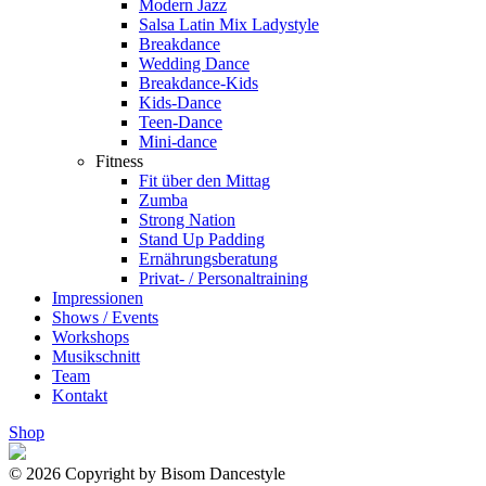
Modern Jazz
Salsa Latin Mix Ladystyle
Breakdance
Wedding Dance
Breakdance-Kids
Kids-Dance
Teen-Dance
Mini-dance
Fitness
Fit über den Mittag
Zumba
Strong Nation
Stand Up Padding
Ernährungsberatung
Privat- / Personaltraining
Impressionen
Shows / Events
Workshops
Musikschnitt
Team
Kontakt
Shop
© 2026 Copyright by Bisom Dancestyle